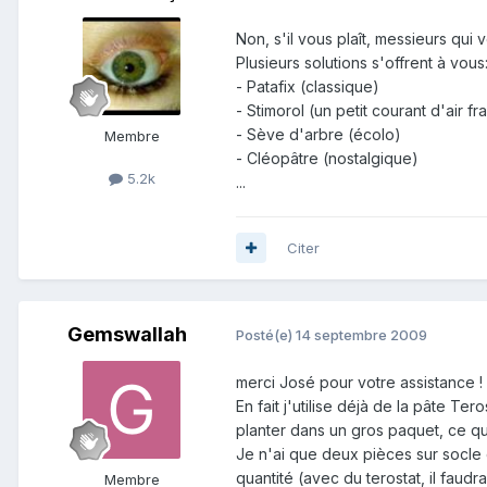
Non, s'il vous plaît, messieurs qui 
Plusieurs solutions s'offrent à vous
- Patafix (classique)
- Stimorol (un petit courant d'air f
- Sève d'arbre (écolo)
Membre
- Cléopâtre (nostalgique)
5.2k
...
Citer
Gemswallah
Posté(e)
14 septembre 2009
merci José pour votre assistance !
En fait j'utilise déjà de la pâte Te
planter dans un gros paquet, ce qu
Je n'ai que deux pièces sur socle d
quantité (avec du terostat, il faudra
Membre