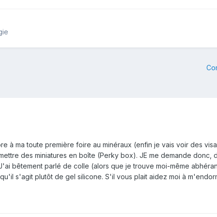
gie
Co
re à ma toute première foire au minéraux (enfin je vais voir des visag
ttre des miniatures en boîte (Perky box). JE me demande donc, dois-
J'ai bêtement parlé de colle (alors que je trouve moi-même abhérant 
'il s'agit plutôt de gel silicone. S'il vous plait aidez moi à m'endor