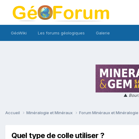
GéoWiki
Les forums géologiques
Galerie
▲
Bours
Accueil
Minéralogie et Minéraux
Forum Minéraux et Minéralogi
Quel type de colle utiliser ?