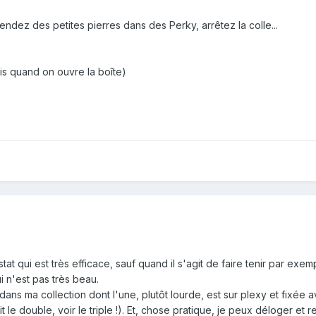
vendez des petites pierres dans des Perky, arrêtez la colle...
:
rais quand on ouvre la boîte)
rostat qui est très efficace, sauf quand il s'agit de faire tenir par e
i n'est pas très beau.
ans ma collection dont l'une, plutôt lourde, est sur plexy et fixée a
it le double, voir le triple !). Et, chose pratique, je peux déloger et re