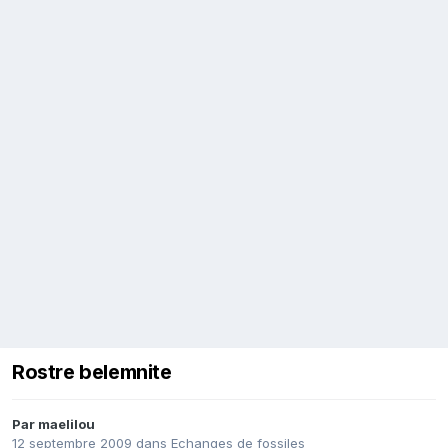
Rostre belemnite
Par
maelilou
12 septembre 2009
dans
Echanges de fossiles