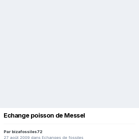
Echange poisson de Messel
Par
bizafossiles72
27 août 2009
dans
Echanges de fossiles