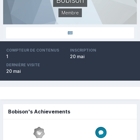
Bobison
Membre
COMPTEUR DE CONTENUS
INSCRIPTION
1
20 mai
DERNIÈRE VISITE
20 mai
Bobison's Achievements