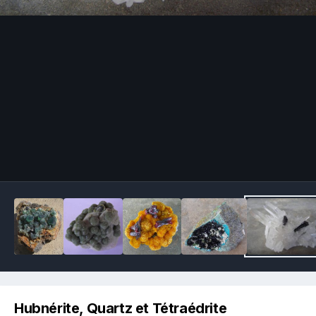
Image Tools
Hubnérite, Quartz et Tétraédrite