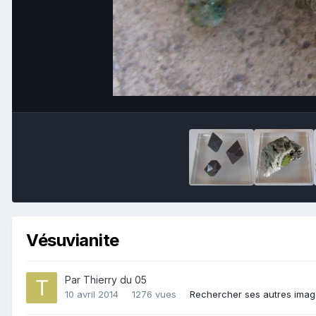
Vésuvianite
Par
Thierry du 05
10 avril 2014
1276 vues
Rechercher ses autres ima