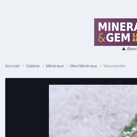
▲
Bours
Accueil
Galerie
Minéraux
Mes Minéraux
Vésuvianite