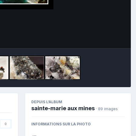
Image Tools
DEPUIS L’ALBUM
sainte-marie aux mines
· 89 images
INFORMATIONS SUR LA PHOTO
0