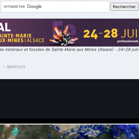
e minéraux et fossiles de Sainte Marie aux Mines (Alsace) - 24>28 jui
s
IMGP5211