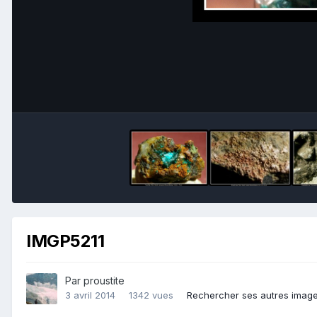
IMGP5211
Par
proustite
3 avril 2014
1342 vues
Rechercher ses autres imag