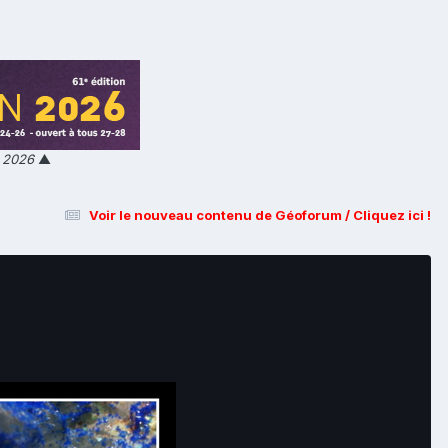
n 2026
▲
Voir le nouveau contenu de Géoforum / Cliquez ici !