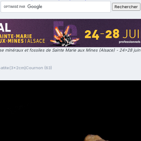
e minéraux et fossiles de Sainte Marie aux Mines (Alsace) - 24>28 jui
satite(3x2cm)Cournon (63)