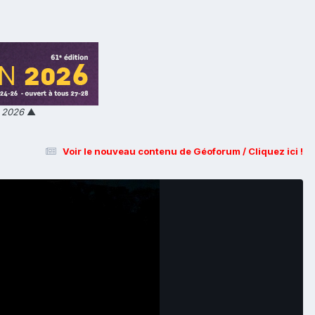
n 2026
▲
Voir le nouveau contenu de Géoforum / Cliquez ici !