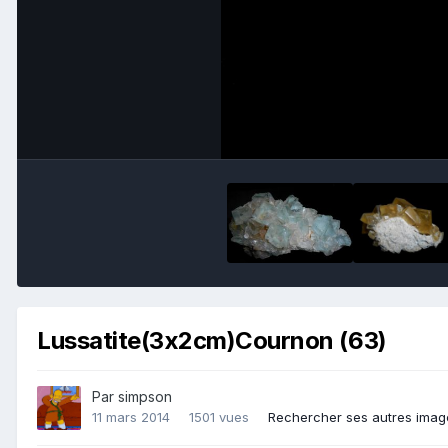
Lussatite(3x2cm)Cournon (63)
Par
simpson
11 mars 2014
1501 vues
Rechercher ses autres imag