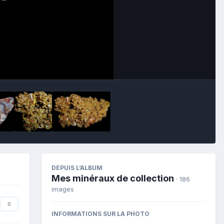
Image Tools
DEPUIS L’ALBUM
Mes minéraux de collection
· 186
images
0
INFORMATIONS SUR LA PHOTO