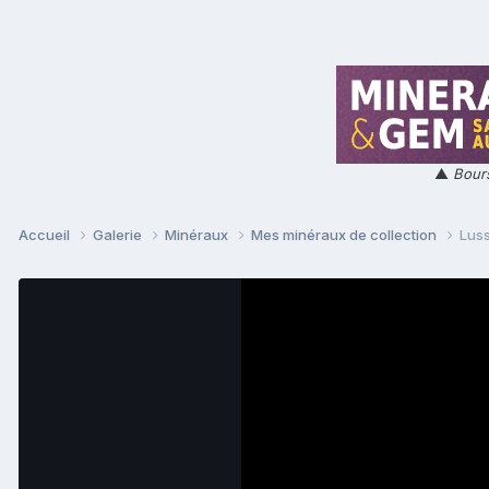
▲
Bours
Accueil
Galerie
Minéraux
Mes minéraux de collection
Lus