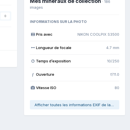
Mes minéraux de collection
· 186
images
0
INFORMATIONS SUR LA PHOTO
Pris avec
NIKON COOLPIX S3500
Longueur de focale
4.7 mm
Temps d’exposition
10/250
Ouverture
f/11.0
f
Vitesse ISO
80
Afficher toutes les informations EXIF de la photo