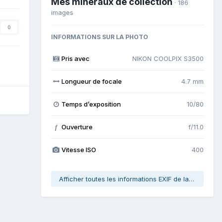
Mes minéraux de collection
· 186
images
0
INFORMATIONS SUR LA PHOTO
Pris avec
NIKON COOLPIX S3500
Longueur de focale
4.7 mm
Temps d’exposition
10/80
Ouverture
f/11.0
f
Vitesse ISO
400
Afficher toutes les informations EXIF de la photo