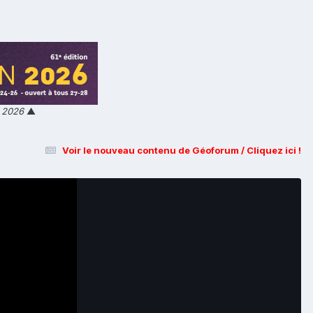
n 2026
▲
Voir le nouveau contenu de Géoforum / Cliquez ici !