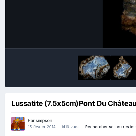
Lussatite (7.5x5cm)Pont Du Châtea
Par
simpson
15 février 2014
1419 vues
Rechercher ses autres im