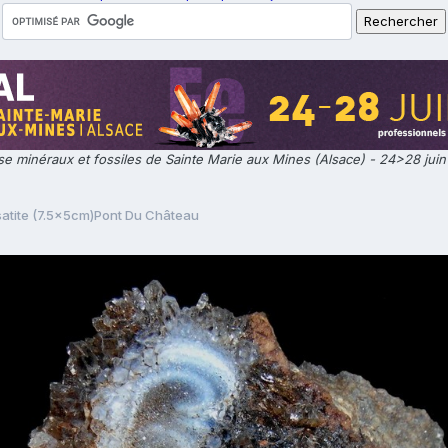
e minéraux et fossiles de Sainte Marie aux Mines (Alsace) - 24>28 jui
atite (7.5x5cm)Pont Du Château