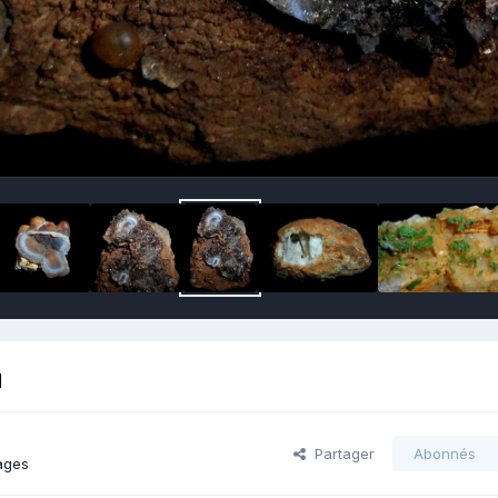
u
Partager
Abonnés
ages