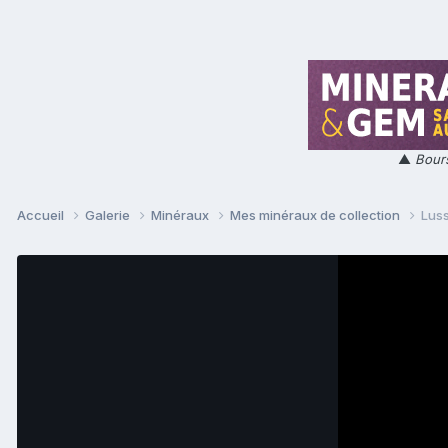
▲
Bours
Accueil
Galerie
Minéraux
Mes minéraux de collection
Luss