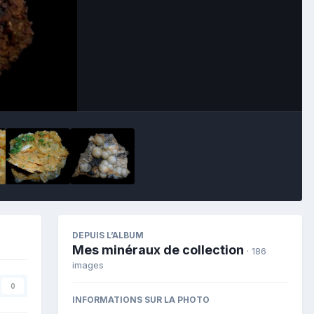
Image Tools
DEPUIS L’ALBUM
Mes minéraux de collection
· 186
images
0
INFORMATIONS SUR LA PHOTO