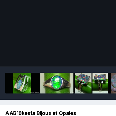
Image Tools
AAB18kes1a Bijoux et Opales