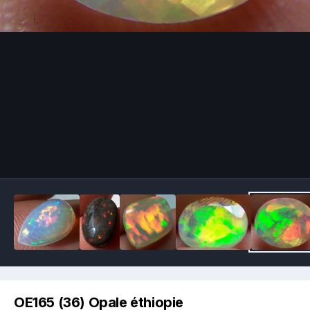
Image Tools
OE165 (36) Opale éthiopie