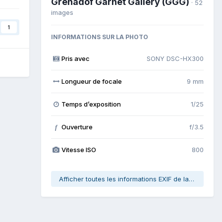
Grenadof Garnet Gallery (GGG)
· 52
images
1
INFORMATIONS SUR LA PHOTO
Pris avec
SONY DSC-HX300
Longueur de focale
9 mm
Temps d’exposition
1/25
Ouverture
f/3.5
f
Vitesse ISO
800
Afficher toutes les informations EXIF de la photo