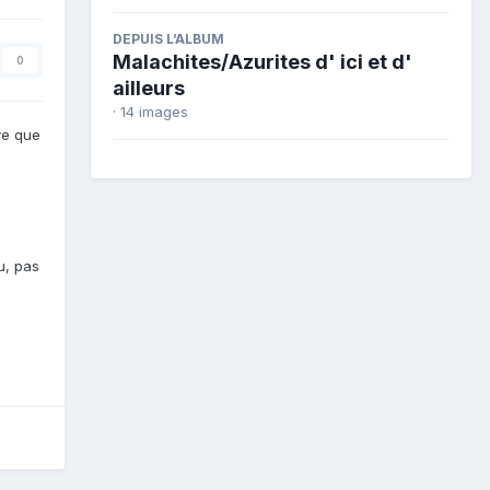
DEPUIS L’ALBUM
Malachites/Azurites d' ici et d'
0
ailleurs
· 14 images
uve que
u, pas