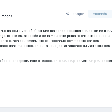
Partager
Abonnés
s images
wezite (la boule vert pâle) est une malachite cobaltifère que l' on ne tro
go. Ici elle est associée à de la malachite primaire cristallisée et de la
enre et non seulement...elle est reconnue comme telle par des
lace dans ma collection du fait que je l' ai ramenée du Zaïre lors des
pièce d' exception, note d' exception: beaucoup de vert, un peu de ble