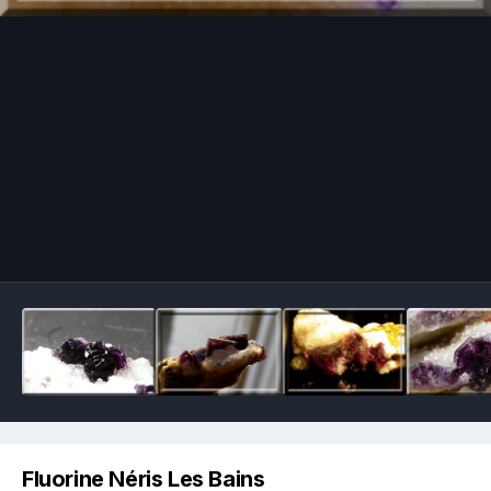
Image Tools
Fluorine Néris Les Bains