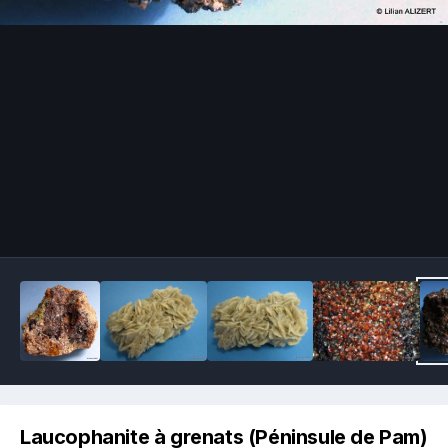
Image Tools
Laucophanite à grenats (Péninsule de Pam)