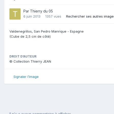
Par
Thierry du 05
6 juin 2013
1357 vues
Rechercher ses autres image
Valdenegrillos, San Pedro Manrique - Espagne
(Cube de 2,5 cm de côté)
DROIT D’AUTEUR
© Collection Thierry JEAN
Signaler l’image
Il n’y a aucun commentaire à afficher.