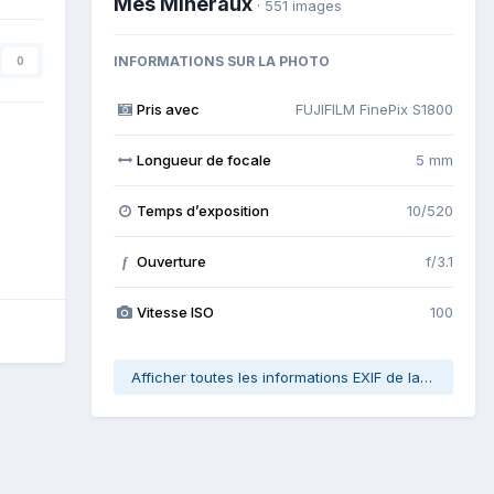
Mes Minéraux
· 551 images
INFORMATIONS SUR LA PHOTO
0
Pris avec
FUJIFILM FinePix S1800
Longueur de focale
5 mm
Temps d’exposition
10/520
Ouverture
f/3.1
f
Vitesse ISO
100
Afficher toutes les informations EXIF de la photo