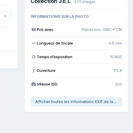
Collection J.E.L
· 373 images
INFORMATIONS SUR LA PHOTO
0
Pris avec
Panasonic DMC-FZ18
Longueur de focale
4.6 mm
Temps d’exposition
10/800
Ouverture
f/2.8
f
Vitesse ISO
200
Afficher toutes les informations EXIF de la photo