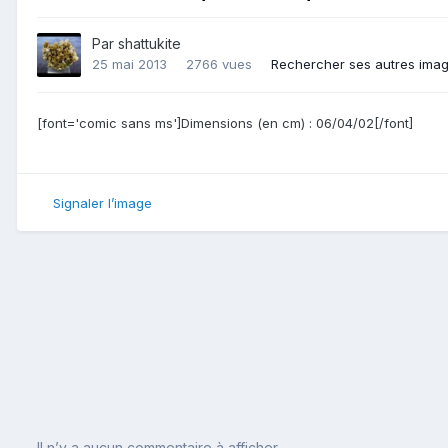
Par
shattukite
25 mai 2013
2766 vues
Rechercher ses autres ima
[font='comic sans ms']Dimensions (en cm) : 06/04/02[/font]
Signaler l’image
Il n’y a aucun commentaire à afficher.