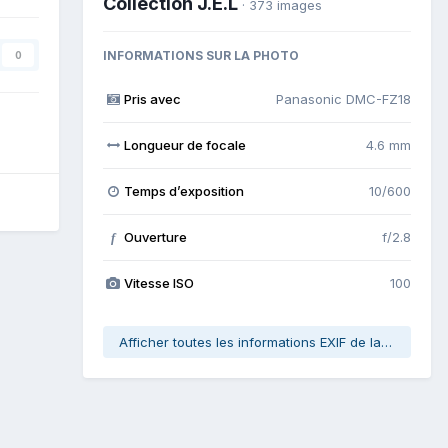
Collection J.E.L
· 373 images
INFORMATIONS SUR LA PHOTO
0
Pris avec
Panasonic DMC-FZ18
Longueur de focale
4.6 mm
Temps d’exposition
10/600
Ouverture
f/2.8
f
Vitesse ISO
100
Afficher toutes les informations EXIF de la photo