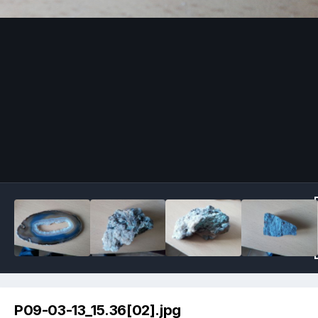
Image Tools
P09-03-13_15.36[02].jpg