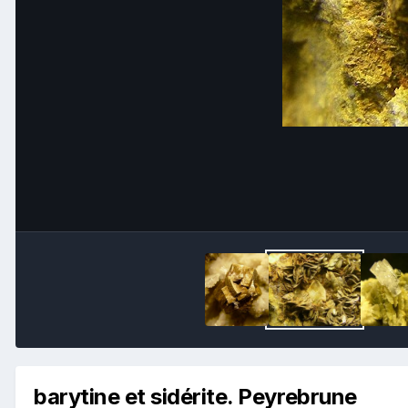
barytine et sidérite. Peyrebrune