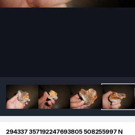
Image Tools
294337 357192247693805 508255997 N