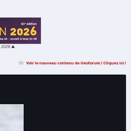
n 2026
▲
Voir le nouveau contenu de Géoforum / Cliquez ici !