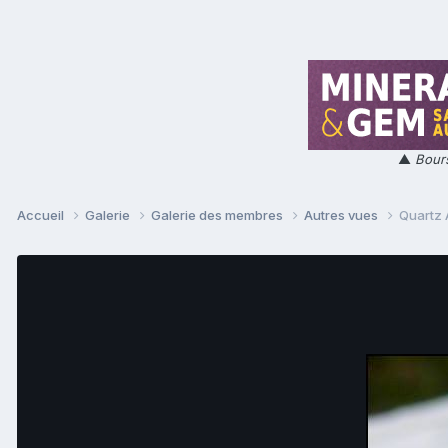
▲
Bours
Accueil
Galerie
Galerie des membres
Autres vues
Quartz 