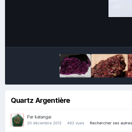
Quartz Argentière
Par
katangai
20 décembre 2012
492 vues
Rechercher ses autre