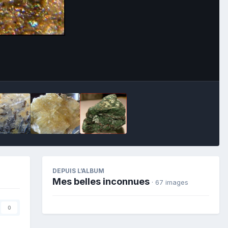
Image Tools
DEPUIS L’ALBUM
Mes belles inconnues
· 67 images
0