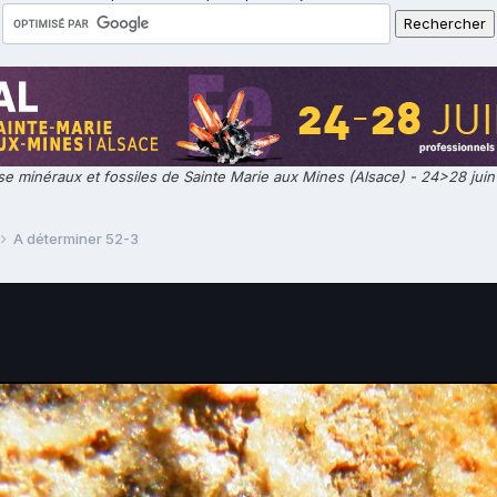
e minéraux et fossiles de Sainte Marie aux Mines (Alsace) - 24>28 jui
A déterminer 52-3