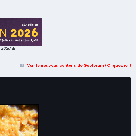
n 2026
▲
Voir le nouveau contenu de Géoforum / Cliquez ici !