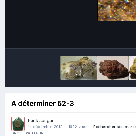
A déterminer 52-3
Par
katangai
14 décembre 2012
1632 vues
Rechercher ses autre
DROIT D’AUTEUR