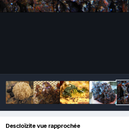
Image Tools
Descloïzite vue rapprochée