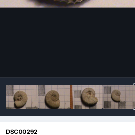
Image Tools
DSC00292