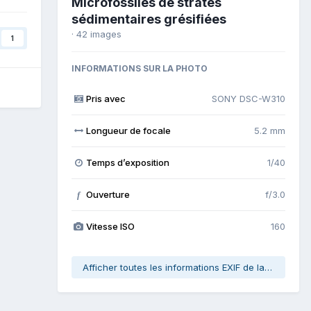
Microfossiles de strates
sédimentaires grésifiées
· 42 images
1
INFORMATIONS SUR LA PHOTO
Pris avec
SONY DSC-W310
Longueur de focale
5.2 mm
Temps d’exposition
1/40
Ouverture
f/3.0
f
Vitesse ISO
160
Afficher toutes les informations EXIF de la photo