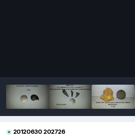
Image Tools
20120630 202726