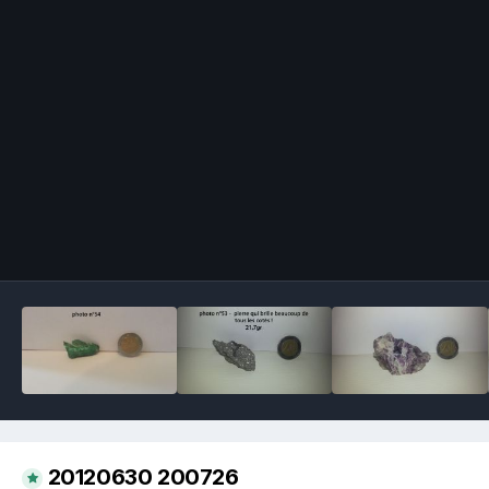
Image Tools
20120630 200726