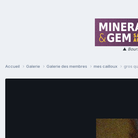
▲
Bours
Accueil
Galerie
Galerie des membres
mes cailloux
gros qu