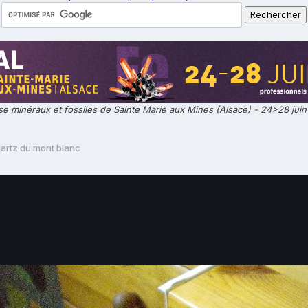
e minéraux et fossiles de Sainte Marie aux Mines (Alsace) - 24>28 jui
artz du mont blanc