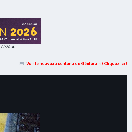
n 2026
▲
Voir le nouveau contenu de Géoforum / Cliquez ici !