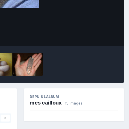
Image Tools
DEPUIS L’ALBUM
mes cailloux
· 15 images
0