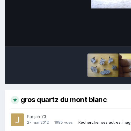
gros quartz du mont blanc
Par
jah 73
27 mai 2012
1985 vues
Rechercher ses autres imag