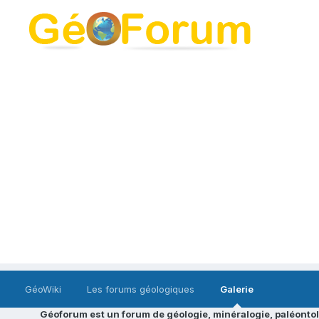
GéoWiki
Les forums géologiques
Galerie
Géoforum est un forum de géologie, minéralogie, paléontol