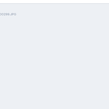
00299.JPG
Langue
Politique de confidentialité
Nous contacter
Cookie