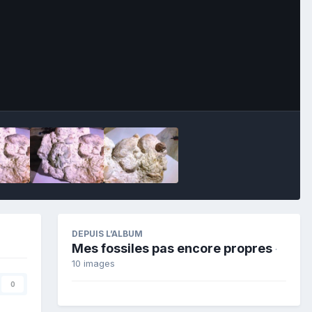
Image Tools
DEPUIS L’ALBUM
Mes fossiles pas encore propres
·
10 images
0