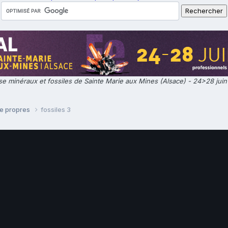
e minéraux et fossiles de Sainte Marie aux Mines (Alsace) - 24>28 jui
re propres
fossiles 3