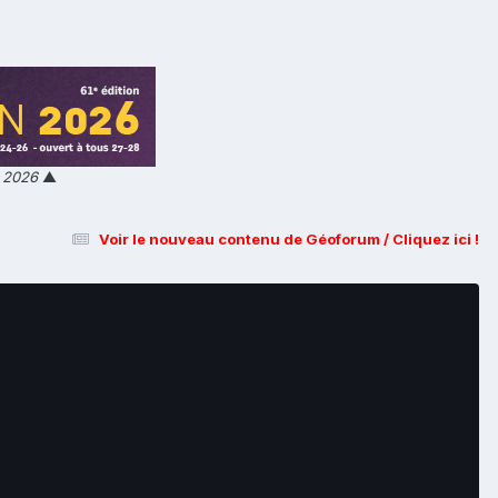
n 2026
▲
Voir le nouveau contenu de Géoforum / Cliquez ici !