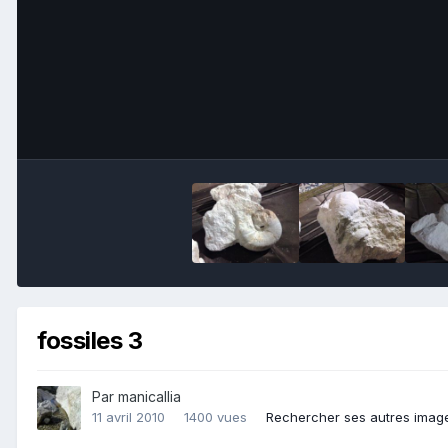
fossiles 3
Par
manicallia
11 avril 2010
1400 vues
Rechercher ses autres imag