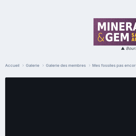
▲
Bours
Accueil
Galerie
Galerie des membres
Mes fossiles pas enco