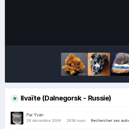
Ilvaïte (Dalnegorsk - Russie)
Par
Yvan
28 décembre 2006
2838 vues
Rechercher ses autr