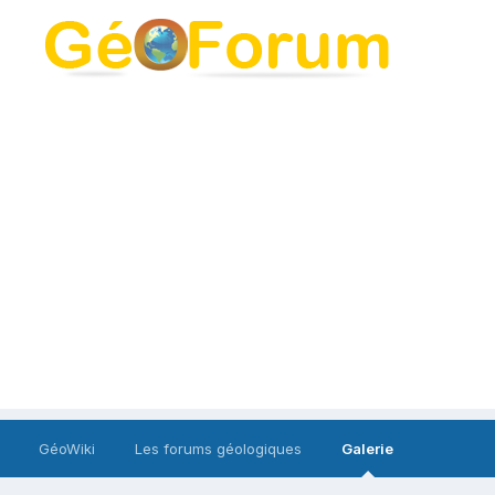
GéoWiki
Les forums géologiques
Galerie