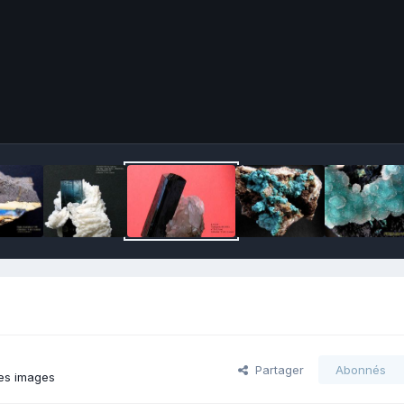
Partager
Abonnés
es images