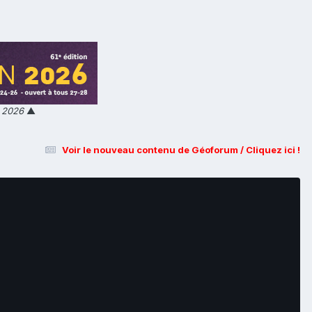
n 2026
▲
Voir le nouveau contenu de Géoforum / Cliquez ici !