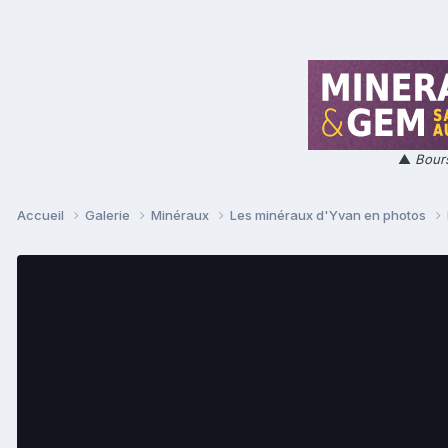
▲
Bours
Accueil
Galerie
Minéraux
Les minéraux d'Yvan en photos