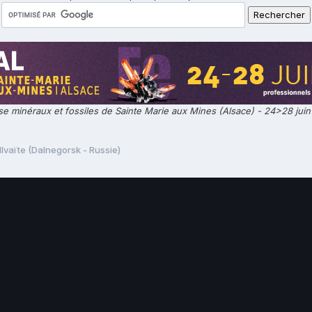
e minéraux et fossiles de Sainte Marie aux Mines (Alsace) - 24>28 jui
Ilvaïte (Dalnegorsk - Russie)