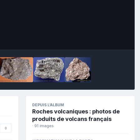
Image Tools
DEPUIS L’ALBUM
Roches volcaniques : photos de
produits de volcans français
· 91 images
0