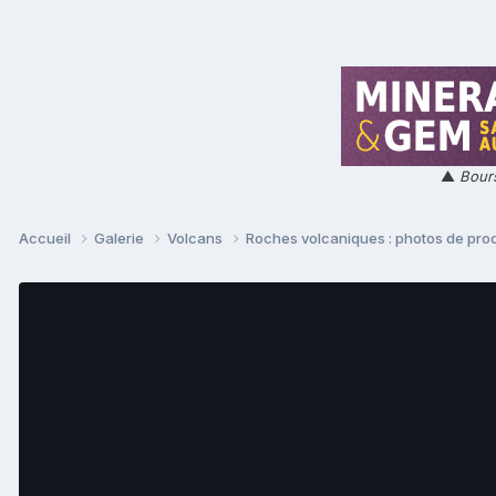
▲
Bours
Accueil
Galerie
Volcans
Roches volcaniques : photos de prod