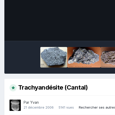
Trachyandésite (Cantal)
Par
Yvan
21 décembre 2006
5141 vues
Rechercher ses autre