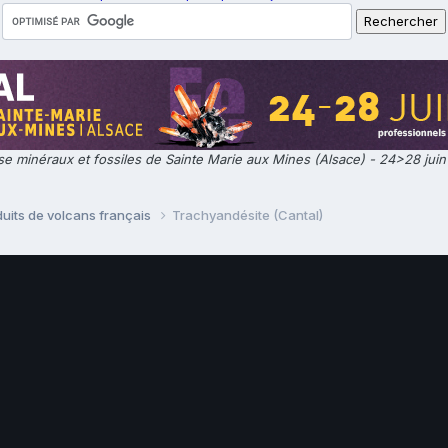
e minéraux et fossiles de Sainte Marie aux Mines (Alsace) - 24>28 jui
uits de volcans français
Trachyandésite (Cantal)