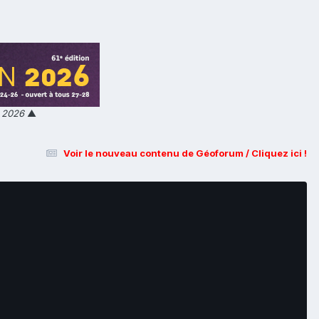
n 2026
▲
Voir le nouveau contenu de Géoforum / Cliquez ici !