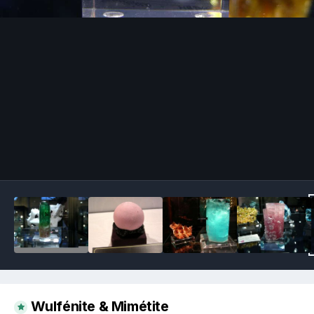
Image Tools
Wulfénite & Mimétite