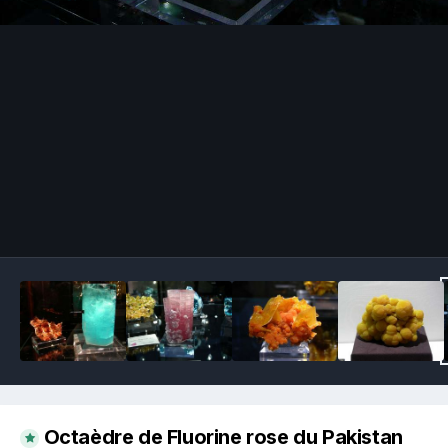
Image Tools
Octaèdre de Fluorine rose du Pakistan