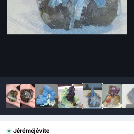
Image Tools
Jéréméjévite