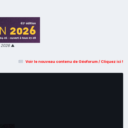
n 2026
▲
Voir le nouveau contenu de Géoforum / Cliquez ici !