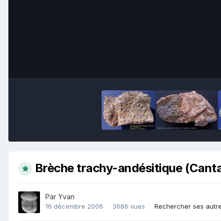
Brèche trachy-andésitique (Canta
Par
Yvan
16 décembre 2006
3686 vues
Rechercher ses autr