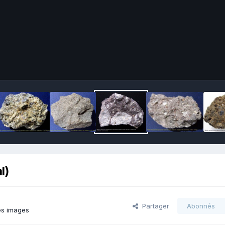
l)
Partager
Abonnés
es images