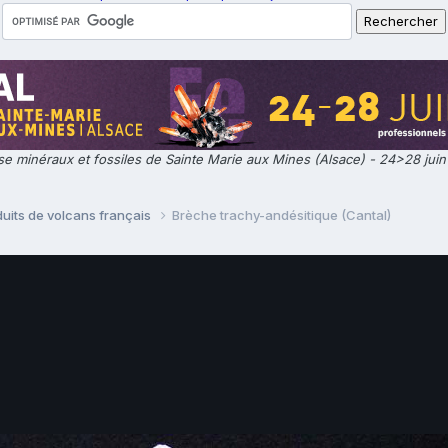
e minéraux et fossiles de Sainte Marie aux Mines (Alsace) - 24>28 jui
uits de volcans français
Brèche trachy-andésitique (Cantal)