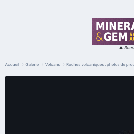
▲
Bours
Accueil
Galerie
Volcans
Roches volcaniques : photos de prod