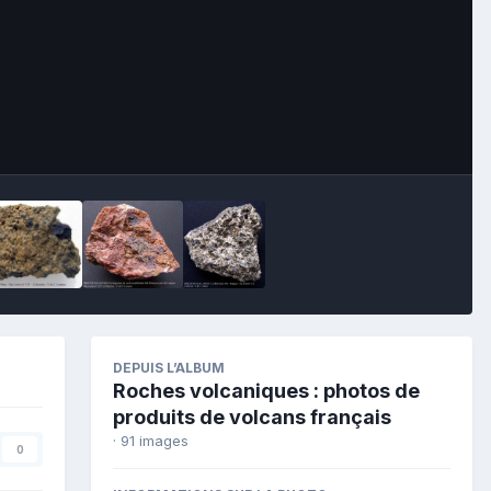
Image Tools
DEPUIS L’ALBUM
Roches volcaniques : photos de
produits de volcans français
· 91 images
0