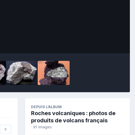
Image Tools
DEPUIS L’ALBUM
Roches volcaniques : photos de
produits de volcans français
· 91 images
0