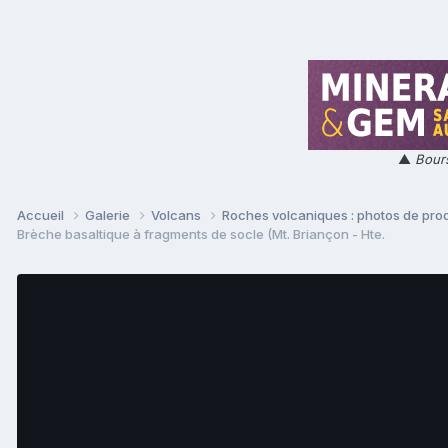
▲
Bours
Accueil
Galerie
Volcans
Roches volcaniques : photos de prod
Brèche basaltique à fragments de socle (Mt. Briançon - Hte.