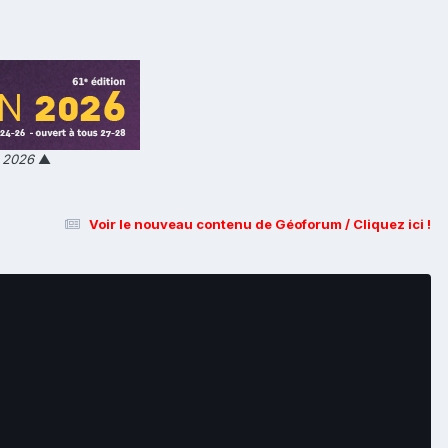
n 2026
▲
Voir le nouveau contenu de Géoforum / Cliquez ici !