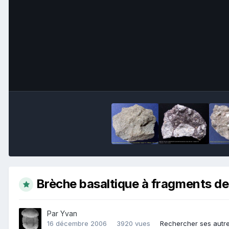
Brèche basaltique à fragments de 
Par
Yvan
16 décembre 2006
3920 vues
Rechercher ses autr