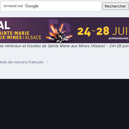
e minéraux et fossiles de Sainte Marie aux Mines (Alsace) - 24>28 jui
uits de volcans français