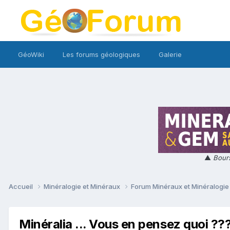
GéoWiki
Les forums géologiques
Galerie
▲
Bours
Accueil
Minéralogie et Minéraux
Forum Minéraux et Minéralogi
Minéralia ... Vous en pensez quoi ??