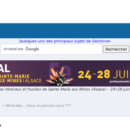
Quelques-uns des principaux sujets de Géoforum.
e minéraux et fossiles de Sainte Marie aux Mines (Alsace) - 24>28 jui
e
Minéralia ... Vous en pensez quoi ???
?