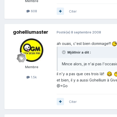
Membre
608
Citer
gohelliumaster
Posté(e)
8 septembre 2008
ah ouais, c'est bien dommage!!!
Mjöllnir a dit :
Mince alors, je n'ai pas l'occas
Membre
il n'y a pas que ces trois là!!
1.5k
et bien, il y a aussi Gohellium à G
@+Go
Citer