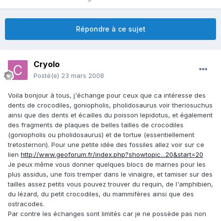
Répondre à ce sujet
Cryolo
Posté(e)
23 mars 2008
Voila bonjour à tous, j'échange pour ceux que ca intéresse des
dents de crocodiles, goniopholis, pholidosaurus voir theriosuchus
ainsi que des dents et écailles du poisson lepidotus, et également
des fragments de plaques de belles tailles de crocodiles
(goniopholis ou pholidosaurus) et de tortue (essentiellement
tretosternon). Pour une petite idée des fossiles allez voir sur ce
lien
http://www.geoforum.fr/index.php?showtopic...20&start=20
Je peux même vous donner quelques blocs de marnes pour les
plus assidus, une fois tremper dans le vinaigre, et tamiser sur des
tailles assez petits vous pouvez trouver du requin, de l'amphibien,
du lézard, du petit crocodiles, du mammifères ainsi que des
ostracodes.
Par contre les échanges sont limités car je ne possède pas non