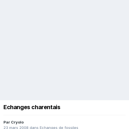
Echanges charentais
Par
Cryolo
23 mars 2008
dans
Echanges de fossiles