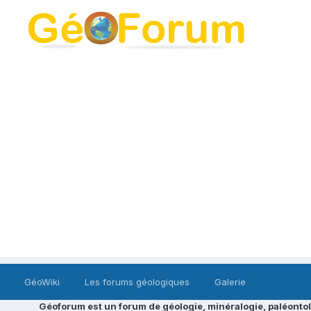
GéoWiki
Les forums géologiques
Galerie
Géoforum est un forum de géologie, minéralogie, paléontol