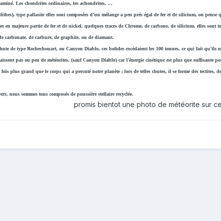
 aminé. Les chondrites ordinaires, les achondrites, …
rolithes), type pallasite elles sont composées d’un mélange a peu prés égal de fer et de silicium, on pens
sées en majeure partie de fer et de nickel, quelques traces de Chrome, de carbone, de silicium, elles sont 
 de carbonate, de carbure, de graphite, ou de diamant.
e de type Rochechouart, ou Canyon Diablo, ces bolides excédaient les 100 tonnes, ce qui fait qu’ils ne
 laissent pas ou peu de météorites, (sauf Canyon Diablo) car l’énergie cinétique est plus que suffisante 
fois plus grand que le corps qui a percuté notre planète ; lors de telles chutes, il se forme des tectites, 
ers, nous sommes tous composés de poussière stellaire recyclée.
promis bientot une photo de météorite sur c