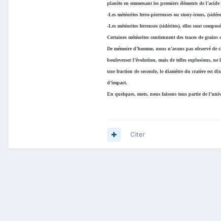
planète en emmenant les premiers éléments de l’acide
-Les météorites ferro-pierreuses ou stony-irons, (sidé
-Les météorites ferreuses (sidérites), elles sont compo
Certaines météorites contiennent des traces de grains
De mémoire d’homme, nous n’avons pas observé de chut
bouleverser l’évolution, mais de telles explosions, ne
une fraction de seconde, le diamètre du cratère est dix 
d’impact.
En quelques, mots, nous faisons tous partie de l’univ
Citer