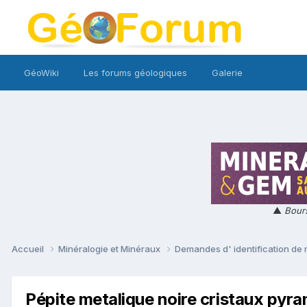
GéoWiki
Les forums géologiques
Galerie
▲
Bours
Accueil
Minéralogie et Minéraux
Demandes d' identification de
Pépite metalique noire cristaux pyra