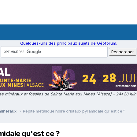
Quelques-uns des principaux sujets de Géoforum.
e minéraux et fossiles de Sainte Marie aux Mines (Alsace) - 24>28 jui
 minéraux
Pépite metalique noire cristaux pyramidale qu'est ce ?
midale qu'est ce ?