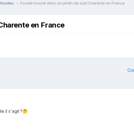
fossiles
Fossile trouvé dans un jardin de sud Charente en France
 Charente en France
Co
 il s'agit ?
🤔