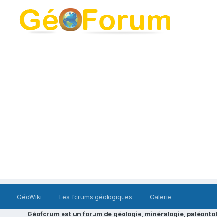
GéoWiki
Les forums géologiques
Galerie
Géoforum est un forum de géologie, minéralogie, paléontol