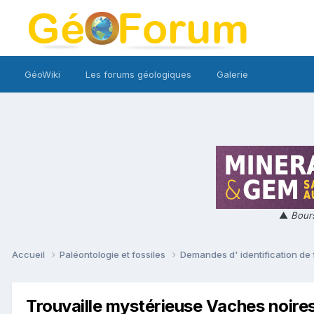
GéoWiki
Les forums géologiques
Galerie
▲
Bours
Accueil
Paléontologie et fossiles
Demandes d' identification de 
Trouvaille mystérieuse Vaches noire