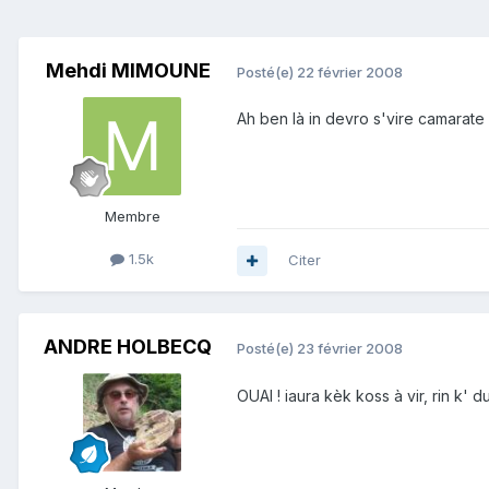
Mehdi MIMOUNE
Posté(e)
22 février 2008
Ah ben là in devro s'vire camarate 
Membre
1.5k
Citer
ANDRE HOLBECQ
Posté(e)
23 février 2008
OUAI ! iaura kèk koss à vir, rin k' du